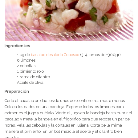
Ingredientes
1 kg de
bacalao desalado Copesco
(3-4 lomos de +300gr)
6 limones
2 cebollas
1 pimiento rojo
1 rama de cilantro
Aceite de oliva
Preparación
Corta el bacalao en daditos de unos dos centímetros más o menos.
Coloca los dados en una bandeja. Exprime todos los limones para
extraerles el jugo y cuélalo. Vierte el jugo en la bandeja hasta cubrir el
bacalao y mete la bandeja en el frigorífico para que repose un par de
horas. Pela las cebollas y la córtalas en juliana. Corta de la mima
manera el pimiento. En un bol mezcla el aceite y el cilantro bien
picadito.