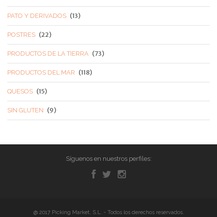
(13)
PATO Y DERIVADOS
(22)
POSTRES
(73)
PRODUCTOS DE LA TIERRA
(118)
PRODUCTOS DEL MAR
(15)
QUESOS
(9)
SIN GLUTEN
Síguenos en nuestros perfiles:
@ 2017 Picking Market, S.L. - Todos los derechos reservados.