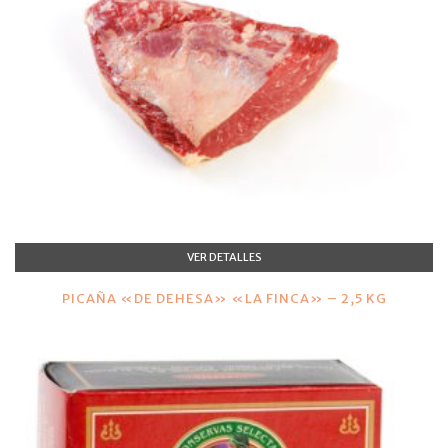
VER DETALLES
PICAÑA «DE DEHESA» «LA FINCA» – 2,5 KG