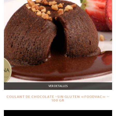
VER DETALLES
COULANT DE CHOCOLATE -SIN GLUTEN «FOODVAC» –
100 GR