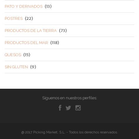
(13)
PATO Y DERIVADOS
(22)
POSTRES
(73)
PRODUCTOS DE LA TIERRA
(118)
PRODUCTOS DEL MAR
(15)
QUESOS
(9)
SIN GLUTEN
Síguenos en nuestros perfiles:
@ 2017 Picking Market, S.L. - Todos los derechos reservados.