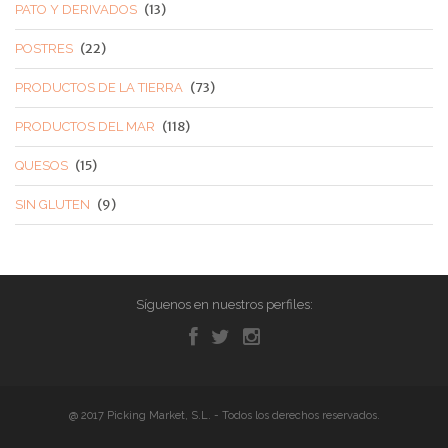
(13)
PATO Y DERIVADOS
(22)
POSTRES
(73)
PRODUCTOS DE LA TIERRA
(118)
PRODUCTOS DEL MAR
(15)
QUESOS
(9)
SIN GLUTEN
Síguenos en nuestros perfiles:
@ 2017 Picking Market, S.L. - Todos los derechos reservados.