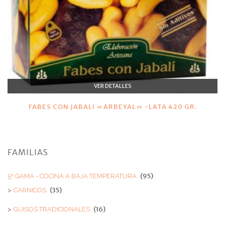
VER DETALLES
FABES CON JABALI «ARBEYAL» -LATA 420 GR.
FAMILIAS
(95)
5ª GAMA - COCINA A BAJA TEMPERATURA
(35)
CARNICOS
(16)
GUISOS TRADICIONALES