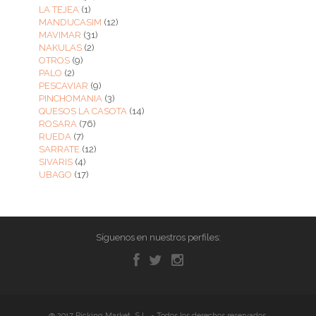
LA TEJEA
(1)
MANDUCASIM
(12)
MAVIMAR
(31)
NAKULAS
(2)
OTROS
(9)
PALO
(2)
PESCAVIAR
(9)
PINCHOMANIA
(3)
QUESOS LA CASOTA
(14)
ROSARA
(76)
RUEDA
(7)
SARRATE
(12)
SIVARIS
(4)
UBAGO
(17)
Síguenos en nuestros perfiles:
@ 2017 Picking Market, S.L. - Todos los derechos reservados.