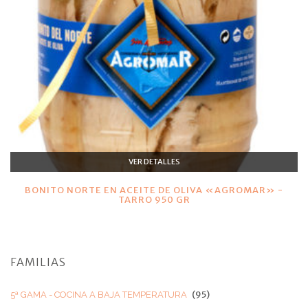
VER DETALLES
BONITO NORTE EN ACEITE DE OLIVA «AGROMAR» -
TARRO 950 GR
FAMILIAS
(95)
5ª GAMA - COCINA A BAJA TEMPERATURA