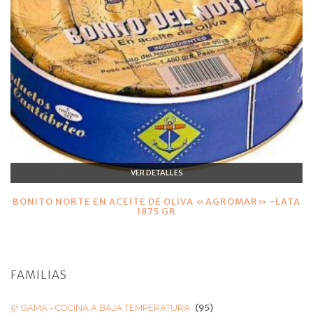
VER DETALLES
BONITO NORTE EN ACEITE DE OLIVA «AGROMAR» -LATA
1875 GR
FAMILIAS
(95)
5ª GAMA - COCINA A BAJA TEMPERATURA