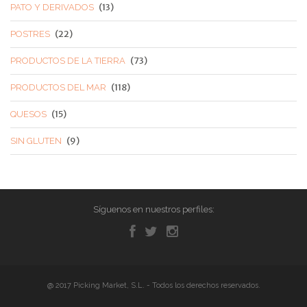
(13)
PATO Y DERIVADOS
(22)
POSTRES
(73)
PRODUCTOS DE LA TIERRA
(118)
PRODUCTOS DEL MAR
(15)
QUESOS
(9)
SIN GLUTEN
Síguenos en nuestros perfiles:
@ 2017 Picking Market, S.L. - Todos los derechos reservados.