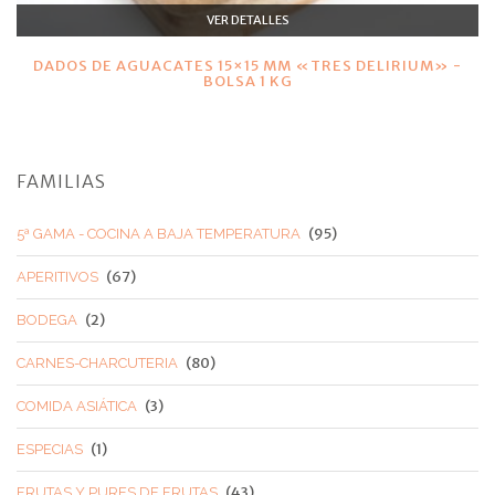
VER DETALLES
DADOS DE AGUACATES 15×15 MM «TRES DELIRIUM» -
BOLSA 1 KG
FAMILIAS
(95)
5ª GAMA - COCINA A BAJA TEMPERATURA
(67)
APERITIVOS
(2)
BODEGA
(80)
CARNES-CHARCUTERIA
(3)
COMIDA ASIÁTICA
(1)
ESPECIAS
(43)
FRUTAS Y PURES DE FRUTAS