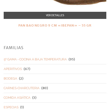
VER DETALLES
PAN BAO NEGRO 9 CM «IBEPAN» – 55 GR
FAMILIAS
(95)
5ª GAMA - COCINA A BAJA TEMPERATURA
(67)
APERITIVOS
(2)
BODEGA
(80)
CARNES-CHARCUTERIA
(3)
COMIDA ASIÁTICA
(1)
ESPECIAS