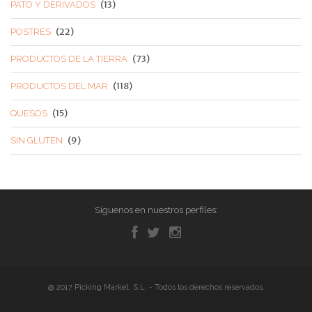
(13)
PATO Y DERIVADOS
(22)
POSTRES
(73)
PRODUCTOS DE LA TIERRA
(118)
PRODUCTOS DEL MAR
(15)
QUESOS
(9)
SIN GLUTEN
Síguenos en nuestros perfiles:
@ 2017 Picking Market, S.L. - Todos los derechos reservados.