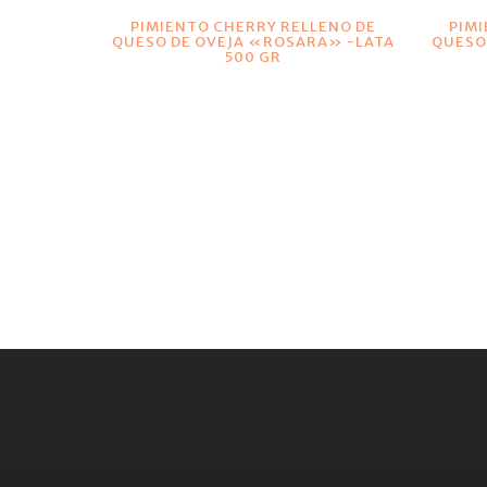
VER DETALLES
PIMIENTO CHERRY RELLENO DE
PIMI
QUESO DE OVEJA «ROSARA» -LATA
QUESO
500 GR