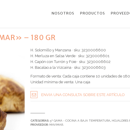
NOSOTROS
PRODUCTOS
PROVEED
MAR» – 180 GR
H. Solomillo y Manzana · sku: 3230006600
H. Merluza en Salsa Verde · sku: 3230006601
H. Capón con Turrón y Foie · sku: 3230006602
H. Bacalao a la Vizcaína · sku: 3230006603
Formato de venta: Cada caja contiene 10 unidades de 180
Unidad mínima de venta: Una caja
ENVIA UNA CONSULTA SOBRE ESTE ARTÍCULO
CATEGORÍAS:
5ª GAMA - COCINA A BAJA TEMPERATURA
,
HOJALDRES 
PROVEEDOR:
MAVIMAR
.