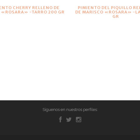
VER DETALLES
VER DETALLES
ENTO CHERRY RELLENO DE
PIMIENTO DEL PIQUILLO R
 «ROSARA» -TARRO 200 GR
DE MARISCO «ROSARA» -LA
GR
Síguenos en nuestros perfiles: