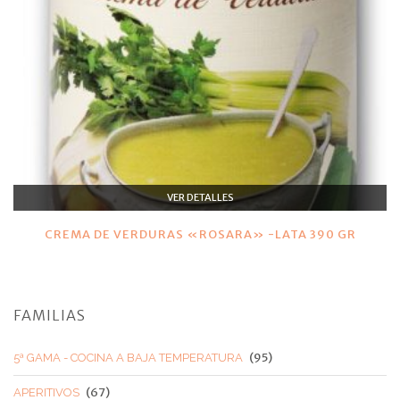
VER DETALLES
CREMA DE VERDURAS «ROSARA» -LATA 390 GR
FAMILIAS
(95)
5ª GAMA - COCINA A BAJA TEMPERATURA
(67)
APERITIVOS