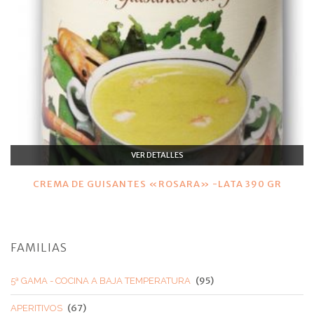
VER DETALLES
CREMA DE GUISANTES «ROSARA» -LATA 390 GR
FAMILIAS
(95)
5ª GAMA - COCINA A BAJA TEMPERATURA
(67)
APERITIVOS