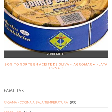
VER DETALLES
BONITO NORTE EN ACEITE DE OLIVA «AGROMAR» -LATA
1875 GR
FAMILIAS
(95)
5ª GAMA - COCINA A BAJA TEMPERATURA