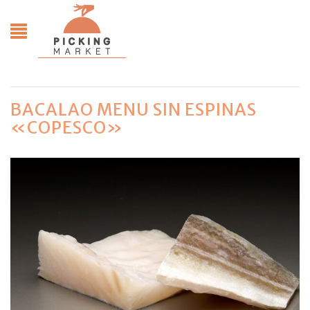
BACALAO MENU SIN ESPINAS
«COPESCO»