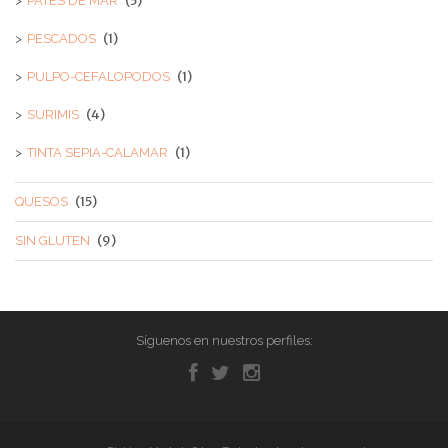
(5)
PATES DE MAR
(1)
PESCADOS
(1)
PULPO-CEFALOPODOS
(4)
SURIMIS
(1)
TINTA SEPIA-CALAMAR
(15)
QUESOS
(9)
SIN GLUTEN
Síguenos en nuestros perfiles: