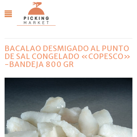
BACALAO DESMIGADO AL PUNTO
DE SAL CONGELADO «COPESCO»
-BANDEJA 800 GR