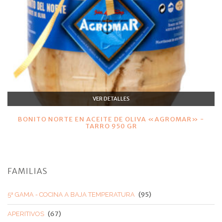
VER DETALLES
BONITO NORTE EN ACEITE DE OLIVA «AGROMAR» -
TARRO 950 GR
FAMILIAS
(95)
5ª GAMA - COCINA A BAJA TEMPERATURA
(67)
APERITIVOS