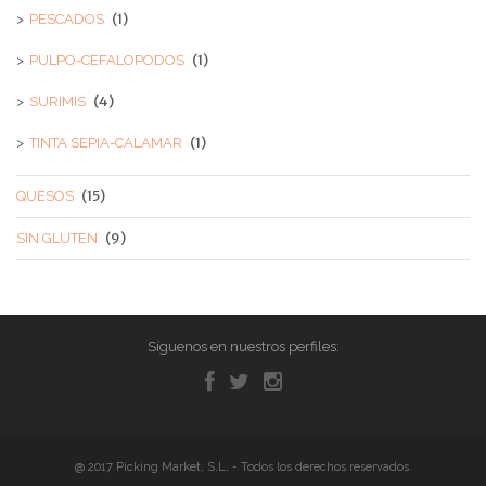
(1)
PESCADOS
(1)
PULPO-CEFALOPODOS
(4)
SURIMIS
(1)
TINTA SEPIA-CALAMAR
(15)
QUESOS
(9)
SIN GLUTEN
Síguenos en nuestros perfiles:
@ 2017 Picking Market, S.L. - Todos los derechos reservados.