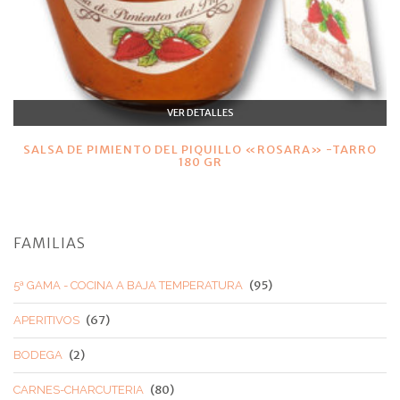
VER DETALLES
SALSA DE PIMIENTO DEL PIQUILLO «ROSARA» -TARRO
180 GR
FAMILIAS
(95)
5ª GAMA - COCINA A BAJA TEMPERATURA
(67)
APERITIVOS
(2)
BODEGA
(80)
CARNES-CHARCUTERIA