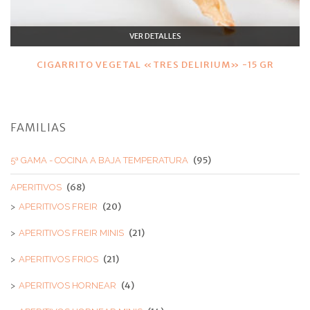
VER DETALLES
CIGARRITO VEGETAL «TRES DELIRIUM» -15 GR
FAMILIAS
(95)
5ª GAMA - COCINA A BAJA TEMPERATURA
(68)
APERITIVOS
(20)
APERITIVOS FREIR
(21)
APERITIVOS FREIR MINIS
(21)
APERITIVOS FRIOS
(4)
APERITIVOS HORNEAR