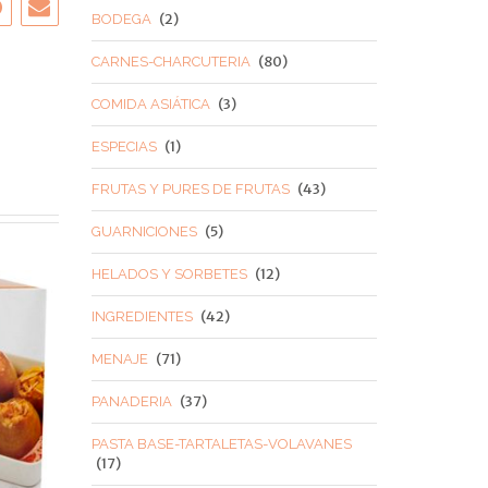
(2)
BODEGA
(80)
CARNES-CHARCUTERIA
(3)
COMIDA ASIÁTICA
(1)
ESPECIAS
(43)
FRUTAS Y PURES DE FRUTAS
(5)
GUARNICIONES
(12)
HELADOS Y SORBETES
(42)
INGREDIENTES
(71)
MENAJE
(37)
PANADERIA
PASTA BASE-TARTALETAS-VOLAVANES
(17)