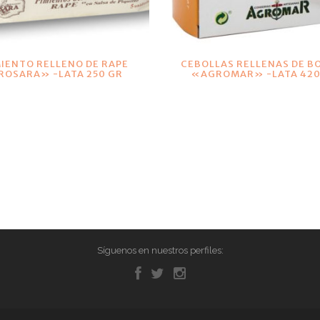
VER DETALLES
VER DETALLES
MIENTO RELLENO DE RAPE
CEBOLLAS RELLENAS DE B
ROSARA» -LATA 250 GR
«AGROMAR» -LATA 420
Síguenos en nuestros perfiles: