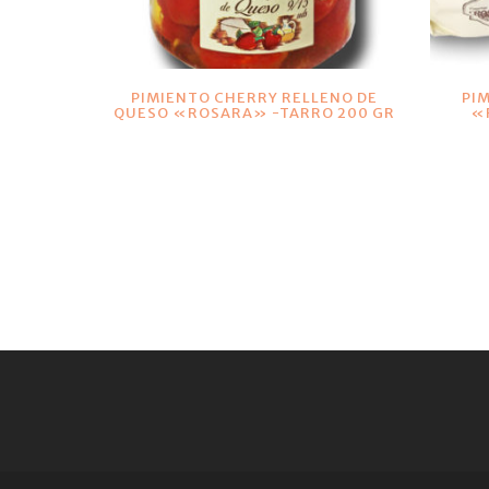
VER DETALLES
PIMIENTO CHERRY RELLENO DE
PI
QUESO «ROSARA» -TARRO 200 GR
«