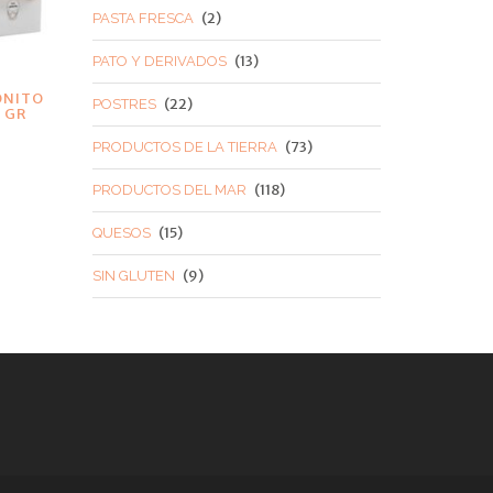
(2)
PASTA FRESCA
(13)
PATO Y DERIVADOS
ONITO
(22)
POSTRES
 GR
(73)
PRODUCTOS DE LA TIERRA
(118)
PRODUCTOS DEL MAR
(15)
QUESOS
(9)
SIN GLUTEN