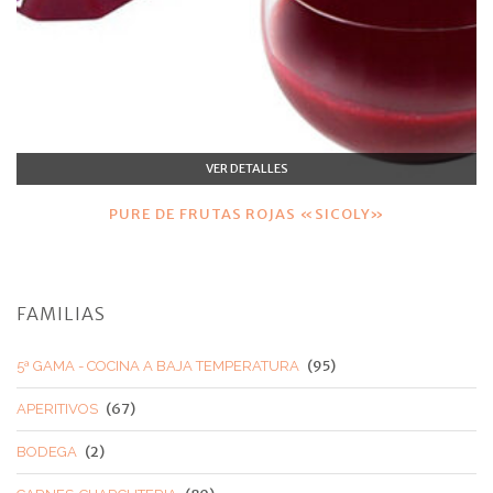
VER DETALLES
PURE DE FRUTAS ROJAS «SICOLY»
FAMILIAS
(95)
5ª GAMA - COCINA A BAJA TEMPERATURA
(67)
APERITIVOS
(2)
BODEGA