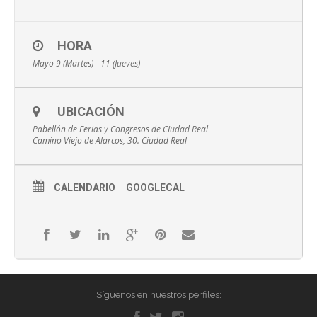
HORA
Mayo 9 (Martes) - 11 (Jueves)
UBICACIÓN
Pabellón de Ferias y Congresos de CIudad Real
Camino Viejo de Alarcos, 30. Ciudad Real
CALENDARIO
GOOGLECAL
Síguenos en nuestros perfiles: